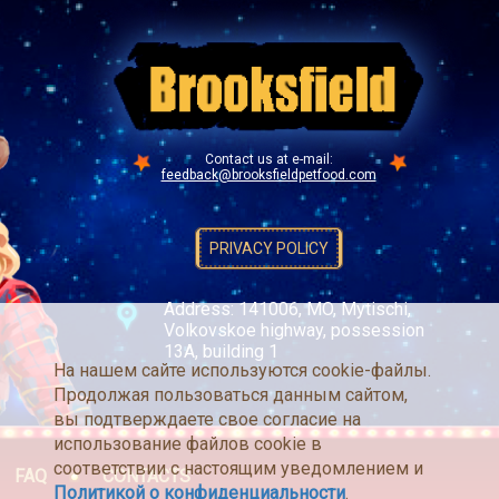
Contact us at e-mail:
feedback@brooksfieldpetfood.com
PRIVACY POLICY
Address: 141006, MO, Mytischi,
Volkovskoe highway, possession
13A, building 1
На нашем сайте используются cookie-файлы.
Продолжая пользоваться данным сайтом,
вы подтверждаете свое согласие на
использование файлов cookie в
соответствии с настоящим уведомлением и
FAQ
CONTACTS
Политикой о конфиденциальности
.